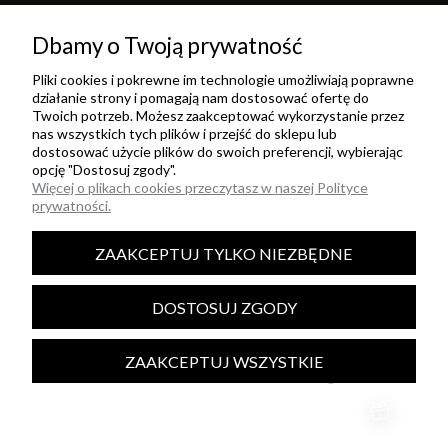
Dbamy o Twoją prywatność
Pliki cookies i pokrewne im technologie umożliwiają poprawne
działanie strony i pomagają nam dostosować ofertę do
Twoich potrzeb. Możesz zaakceptować wykorzystanie przez
nas wszystkich tych plików i przejść do sklepu lub
dostosować użycie plików do swoich preferencji, wybierając
opcję "Dostosuj zgody".
Więcej o plikach cookies przeczytasz w naszej Polityce
prywatności.
ZAAKCEPTUJ TYLKO NIEZBĘDNE
DOSTOSUJ ZGODY
© 2026 Livia Clue
ZAAKCEPTUJ WSZYSTKIE
Najpiękniejsze sukienki midi uszyte w Polsce