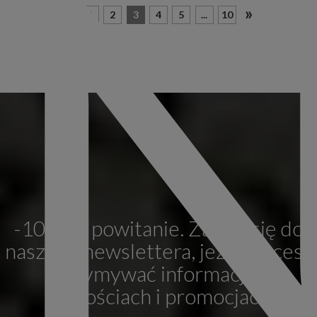
«
»
1
2
3
4
5
...
10
-10% na powitanie. Zapisz się do
naszego newslettera, jeżeli chcesz
otrzymywać informacje o
nowościach i promocjach