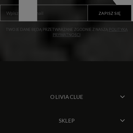
ZAPISZ SIĘ
TWOJE DANE BĘDĄ PRZETWARZANE ZGODNIE Z NASZĄ
POLITYKĄ
PRYWATNOŚCI
O LIVIA CLUE
SKLEP