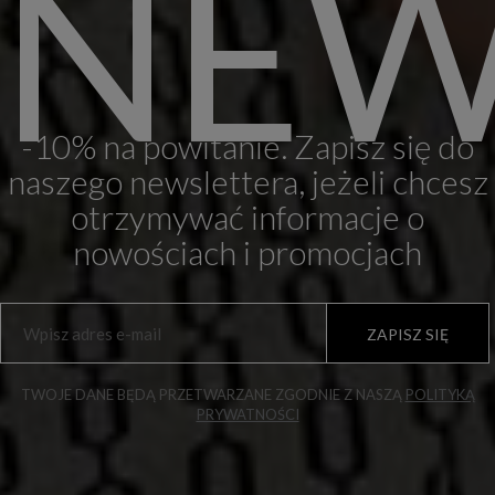
NEW
-10% na powitanie. Zapisz się do
naszego newslettera, jeżeli chcesz
otrzymywać informacje o
nowościach i promocjach
ZAPISZ SIĘ
TWOJE DANE BĘDĄ PRZETWARZANE ZGODNIE Z NASZĄ
POLITYKĄ
PRYWATNOŚCI