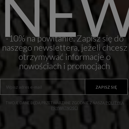
NEW
-10% na powitanie. Zapisz się do
naszego newslettera, jeżeli chcesz
otrzymywać informacje o
nowościach i promocjach
ZAPISZ SIĘ
TWOJE DANE BĘDĄ PRZETWARZANE ZGODNIE Z NASZĄ
POLITYKĄ
PRYWATNOŚCI