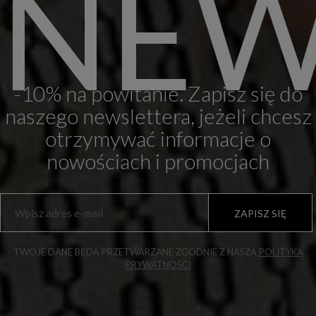
NEW
-10% na powitanie. Zapisz się do
naszego newslettera, jeżeli chcesz
otrzymywać informacje o
nowościach i promocjach
ZAPISZ SIĘ
TWOJE DANE BĘDĄ PRZETWARZANE ZGODNIE Z NASZĄ
POLITYKĄ
PRYWATNOŚCI