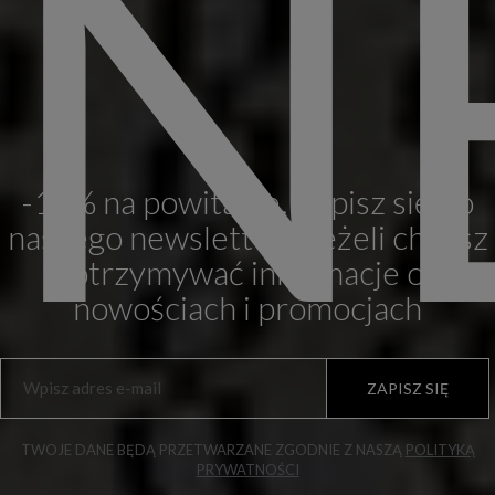
N
-10% na powitanie. Zapisz się do
naszego newslettera, jeżeli chcesz
otrzymywać informacje o
nowościach i promocjach
ZAPISZ SIĘ
TWOJE DANE BĘDĄ PRZETWARZANE ZGODNIE Z NASZĄ
POLITYKĄ
PRYWATNOŚCI