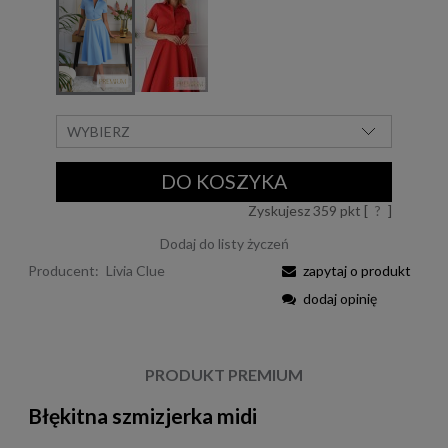
momentu, kiedy produkt pojawił się w
sprzedaży.
DO KOSZYKA
Zyskujesz
359
pkt [
?
]
Dodaj do listy życzeń
Producent:
Livia Clue
zapytaj o produkt
dodaj opinię
PRODUKT PREMIUM
Błękitna szmizjerka midi