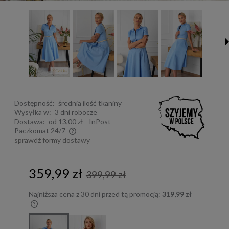
Dostępność:
średnia ilość tkaniny
Wysyłka w:
3 dni robocze
Dostawa:
od 13,00 zł
- InPost
Paczkomat 24/7
sprawdź formy dostawy
Cena nie zawiera ewentualnych kosztów płatności
359,99 zł
399,99 zł
Najniższa cena z 30 dni przed tą promocją:
319,99 zł
Jeżeli produkt jest sprzedawany krócej niż
30 dni, wyświetlana jest najniższa cena od