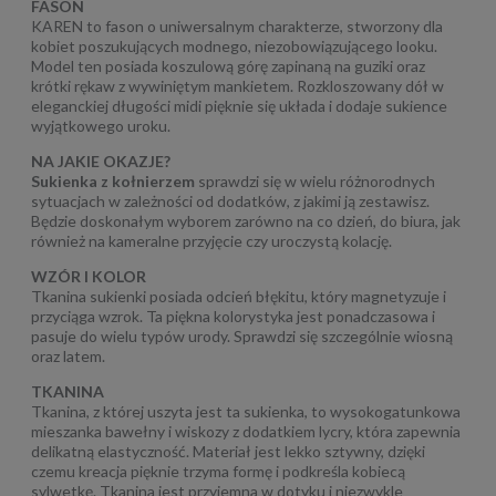
FASON
KAREN to fason o uniwersalnym charakterze, stworzony dla
kobiet poszukujących modnego, niezobowiązującego looku.
Model ten posiada koszulową górę zapinaną na guziki oraz
krótki rękaw z wywiniętym mankietem. Rozkloszowany dół w
eleganckiej długości midi pięknie się układa i dodaje sukience
wyjątkowego uroku.
NA JAKIE OKAZJE?
Sukienka z kołnierzem
sprawdzi się w wielu różnorodnych
sytuacjach w zależności od dodatków, z jakimi ją zestawisz.
Będzie doskonałym wyborem zarówno na co dzień, do biura, jak
również na kameralne przyjęcie czy uroczystą kolację.
WZÓR I KOLOR
Tkanina sukienki posiada odcień błękitu, który magnetyzuje i
przyciąga wzrok. Ta piękna kolorystyka jest ponadczasowa i
pasuje do wielu typów urody. Sprawdzi się szczególnie wiosną
oraz latem.
TKANINA
Tkanina, z której uszyta jest ta sukienka, to wysokogatunkowa
mieszanka bawełny i wiskozy z dodatkiem lycry, która zapewnia
delikatną elastyczność. Materiał jest lekko sztywny, dzięki
czemu kreacja pięknie trzyma formę i podkreśla kobiecą
sylwetkę. Tkanina jest przyjemna w dotyku i niezwykle