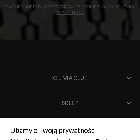
TWOJE DANE BĘDĄ PRZETWARZANE ZGODNIE Z NASZĄ
POLITYKĄ
PRYWATNOŚCI
O LIVIA CLUE
SKLEP
Dbamy o Twoją prywatność